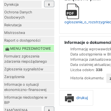
Dyrekcja
Ochrona Danych
PDF
Osobowych
ogloszenie_o_rozstrzygni
Rekrutacja
Mistrzostwa
Raport o dostępności
Informacje o dokumenci
MENU PRZEDMIOTOWE
Informację wprowawdził
Data udostępnienia w B
Formularz zgłoszenia
Informacja zaktualizow
zdarzenia niepożądanego
Data ostatniej aktualizac
Zgłoszenia sygnalistów
Liczba odsłon:
338
Zarządzenia
Historia dokumentu:
Informacje o sytuacji
ekonomiczno-finansowej
drukuj
Informacje niedostępne w
BIP
ZAMÓWIENIA