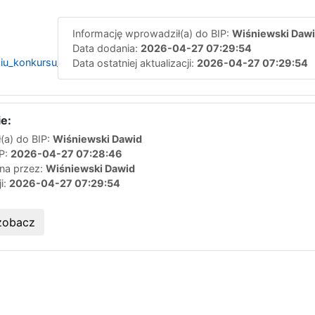
Informację wprowadził(a) do BIP:
Wiśniewski Daw
Data dodania:
2026-04-27 07:29:54
eciu_konkursu_ofert_zabezpieczenie_medyczne_imprez_od_01_05_
Data ostatniej aktualizacji:
2026-04-27 07:29:54
e:
(a) do BIP:
Wiśniewski Dawid
IP:
2026-04-27 07:28:46
ana przez:
Wiśniewski Dawid
ji:
2026-04-27 07:29:54
zobacz