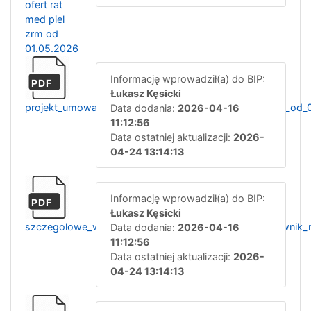
ofert rat
med piel
zrm od
01.05.2026
Informację wprowadził(a) do BIP:
PDF
Łukasz Kęsicki
projekt_umowa_konkraktowa_ratownik_medyczny_zrm_od_0
Data dodania:
2026-04-16
11:12:56
Data ostatniej aktualizacji:
2026-
04-24 13:14:13
Informację wprowadził(a) do BIP:
PDF
Łukasz Kęsicki
szczegolowe_warunki_uzupelniajacego_konkursu_ratownik
Data dodania:
2026-04-16
11:12:56
Data ostatniej aktualizacji:
2026-
04-24 13:14:13