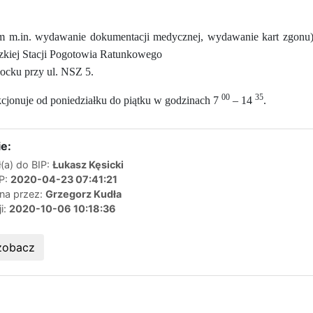
tym m.in. wydawanie dokumentacji medycznej, wydawanie kart zgonu)
kiej Stacji Pogotowia Ratunkowego
łocku przy ul. NSZ 5.
00
35
kcjonuje od poniedziałku do piątku w godzinach 7
– 14
.
e:
(a) do BIP:
Łukasz Kęsicki
IP:
2020-04-23 07:41:21
ana przez:
Grzegorz Kudła
ji:
2020-10-06 10:18:36
zobacz