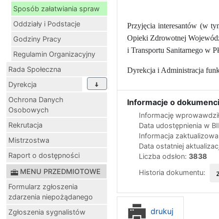
Sposób załatwiania spraw
Oddziały i Podstacje
Przyjęcia interesantów (w 
Opieki Zdrowotnej Wojewódz
Godziny Pracy
i Transportu Sanitarnego w P
Regulamin Organizacyjny
Rada Społeczna
Dyrekcja i Administracja fun
Dyrekcja
Ochrona Danych
Informacje o dokumenci
Osobowych
Informację wprowawdził
Rekrutacja
Data udostępnienia w B
Informacja zaktualizow
Mistrzostwa
Data ostatniej aktualizac
Raport o dostępności
Liczba odsłon:
3838
MENU PRZEDMIOTOWE
Historia dokumentu:
Formularz zgłoszenia
zdarzenia niepożądanego
drukuj
Zgłoszenia sygnalistów