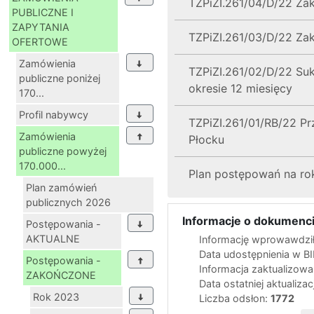
TZPiZI.261/04/D/22 Za
PUBLICZNE I
ZAPYTANIA
TZPiZI.261/03/D/22 Za
OFERTOWE
Zamówienia
TZPiZI.261/02/D/22 Su
publiczne poniżej
okresie 12 miesięcy
170...
Profil nabywcy
TZPiZI.261/01/RB/22 P
Zamówienia
Płocku
publiczne powyżej
170.000...
Plan postępowań na ro
Plan zamówień
publicznych 2026
Informacje o dokumenci
Postępowania -
AKTUALNE
Informację wprowawdził
Data udostępnienia w B
Postępowania -
Informacja zaktualizow
ZAKOŃCZONE
Data ostatniej aktualizac
Rok 2023
Liczba odsłon:
1772