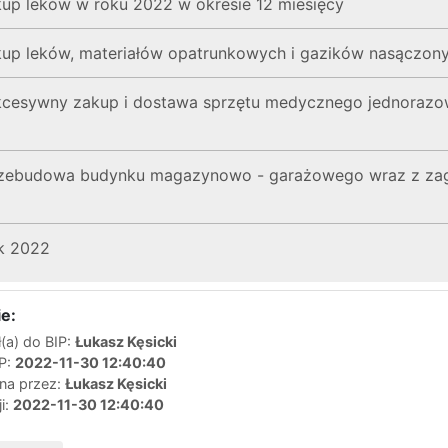
kup leków w roku 2022 w okresie 12 miesięcy
kup leków, materiałów opatrunkowych i gazików nasączony
kcesywny zakup i dostawa sprzętu medycznego jednoraz
rzebudowa budynku magazynowo - garażowego wraz z zagos
k 2022
e:
(a) do BIP:
Łukasz Kęsicki
IP:
2022-11-30 12:40:40
ana przez:
Łukasz Kęsicki
ji:
2022-11-30 12:40:40