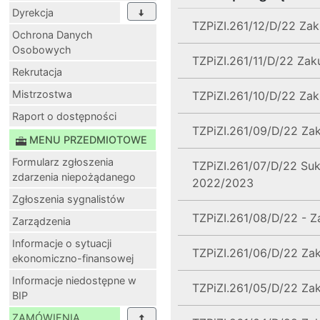
Dyrekcja
TZPiZI.261/12/D/22 Zak
Ochrona Danych
Osobowych
TZPiZI.261/11/D/22 Zak
Rekrutacja
Mistrzostwa
TZPiZI.261/10/D/22 Za
Raport o dostępności
TZPiZI.261/09/D/22 Za
MENU PRZEDMIOTOWE
Formularz zgłoszenia
TZPiZI.261/07/D/22 Su
zdarzenia niepożądanego
2022/2023
Zgłoszenia sygnalistów
TZPiZI.261/08/D/22 - Z
Zarządzenia
Informacje o sytuacji
TZPiZI.261/06/D/22 Za
ekonomiczno-finansowej
Informacje niedostępne w
TZPiZI.261/05/D/22 Za
BIP
ZAMÓWIENIA