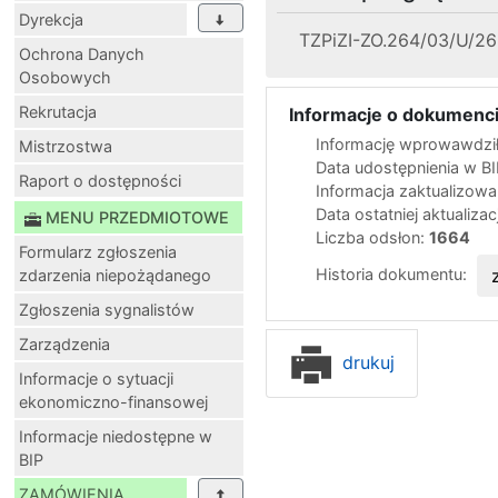
Dyrekcja
TZPiZI-ZO.264/03/U/26 
Ochrona Danych
Osobowych
Rekrutacja
Informacje o dokumenci
Informację wprowawdził
Mistrzostwa
Data udostępnienia w B
Raport o dostępności
Informacja zaktualizow
Data ostatniej aktualizac
MENU PRZEDMIOTOWE
Liczba odsłon:
1664
Formularz zgłoszenia
Historia dokumentu:
zdarzenia niepożądanego
Zgłoszenia sygnalistów
Zarządzenia
drukuj
Informacje o sytuacji
ekonomiczno-finansowej
Informacje niedostępne w
BIP
ZAMÓWIENIA