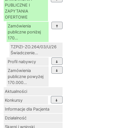
PUBLICZNE I
ZAPYTANIA
OFERTOWE
Zamówienia
publiczne poniżej
170...
TZPiZI-ZO.264/03/U/26
Świadczenie...
Profil nabywcy
Zamówienia
publiczne powyżej
170.000...
Aktualności
Konkursy
Informacje dla Pacjenta
Działalność
Skargi i wnioski