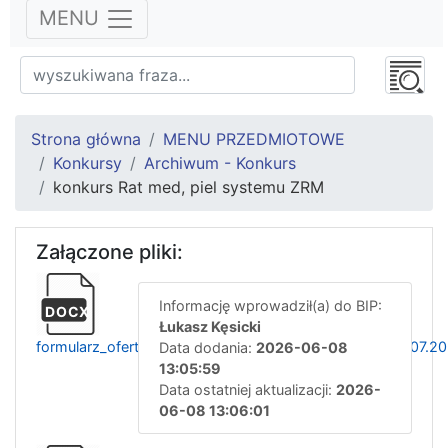
MENU
Strona główna
MENU PRZEDMIOTOWE
Konkursy
Archiwum - Konkurs
konkurs Rat med, piel systemu ZRM
Załączone pliki:
Informację wprowadził(a) do BIP:
DOCX
Łukasz Kęsicki
formularz_ofertowy_zrm_rat_med_piel_systemu_od_01.07.2
Data dodania:
2026-06-08
13:05:59
Data ostatniej aktualizacji:
2026-
06-08 13:06:01