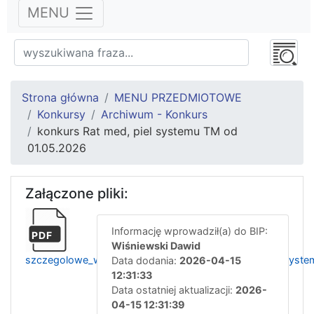
MENU
Strona główna
MENU PRZEDMIOTOWE
Konkursy
Archiwum - Konkurs
konkurs Rat med, piel systemu TM od
01.05.2026
Załączone pliki:
Informację wprowadził(a) do BIP:
PDF
Wiśniewski Dawid
szczegolowe_warunki__konkursu_ratownik_med_piel_syste
Data dodania:
2026-04-15
12:31:33
Data ostatniej aktualizacji:
2026-
04-15 12:31:39