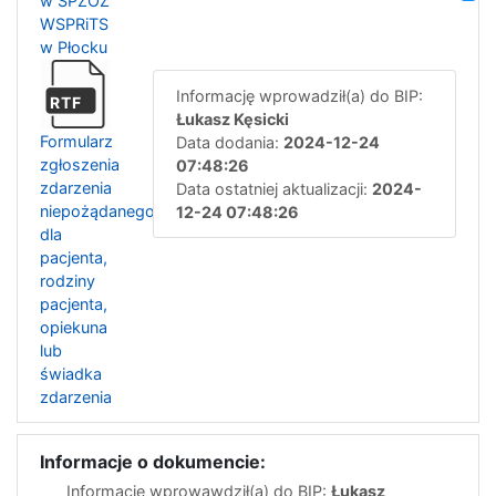
w SPZOZ
WSPRiTS
w Płocku
Informację wprowadził(a) do BIP:
RTF
Łukasz Kęsicki
Formularz
Data dodania:
2024-12-24
zgłoszenia
07:48:26
zdarzenia
Data ostatniej aktualizacji:
2024-
niepożądanego
12-24 07:48:26
dla
pacjenta,
rodziny
pacjenta,
opiekuna
lub
świadka
zdarzenia
Informacje o dokumencie:
Informację wprowawdził(a) do BIP:
Łukasz